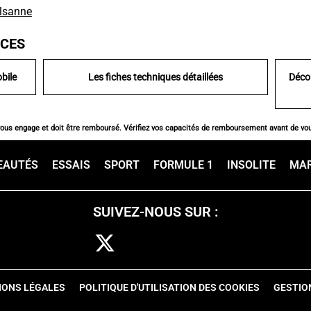
lsanne
ICES
bile
Les fiches techniques détaillées
Déco
vous engage et doit être remboursé. Vérifiez vos capacités de remboursement avant de vo
EAUTÉS
ESSAIS
SPORT
FORMULE 1
INSOLITE
MA
SUIVEZ-NOUS SUR :
IONS LÉGALES
POLITIQUE D'UTILISATION DES COOKIES
GESTIO