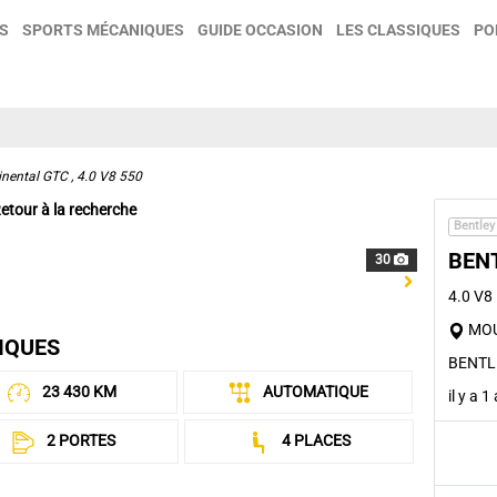
S
SPORTS MÉCANIQUES
GUIDE OCCASION
LES CLASSIQUES
PO
inental GTC , 4.0 V8 550
etour à la recherche
Bentley
BEN
30
Next
4.0 V8
MOU
IQUES
BENTL
23 430 KM
AUTOMATIQUE
il y a 
2 PORTES
4 PLACES