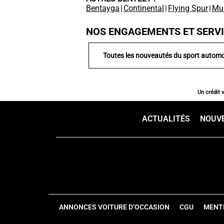
Bentayga
|
Continental
|
Flying Spur
|
Mu
NOS ENGAGEMENTS ET SERV
Toutes les nouveautés du sport automo
Un crédit 
ACTUALITÉS
NOUV
ANNONCES VOITURE D’OCCASION
CGU
MENT