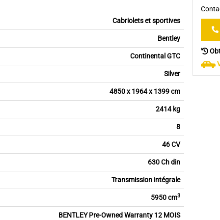
Contac
Cabriolets et sportives
Bentley
Obt
Continental GTC
Silver
4850 x 1964 x 1399 cm
2414 kg
8
46 CV
630 Ch din
Transmission intégrale
3
5950 cm
BENTLEY Pre-Owned Warranty 12 MOIS