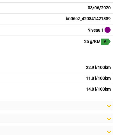
03/06/2020
bn06c2_420341421339
Niveau 1
25 g/KM
A
22,9 l/100km
11,8 l/100km
14,8 l/100km