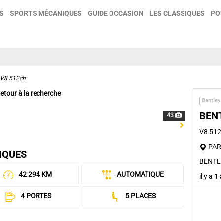
S
SPORTS MÉCANIQUES
GUIDE OCCASION
LES CLASSIQUES
PO
, V8 512ch
etour à la recherche
Bentley
BEN
43
Next
V8 51
PARI
IQUES
BENTL
42 294 KM
AUTOMATIQUE
il y a 
4 PORTES
5 PLACES