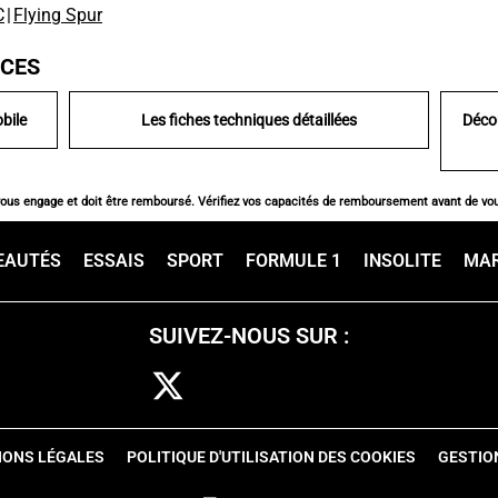
C
|
Flying Spur
ICES
bile
Les fiches techniques détaillées
Déco
vous engage et doit être remboursé. Vérifiez vos capacités de remboursement avant de vo
EAUTÉS
ESSAIS
SPORT
FORMULE 1
INSOLITE
MA
SUIVEZ-NOUS SUR :
IONS LÉGALES
POLITIQUE D'UTILISATION DES COOKIES
GESTIO