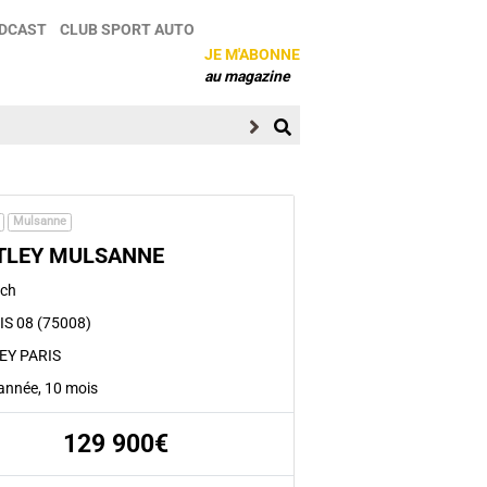
DCAST
CLUB SPORT AUTO
JE M'ABONNE
au magazine
Mulsanne
TLEY MULSANNE
2ch
S 08 (75008)
EY PARIS
1 année, 10 mois
129 900€