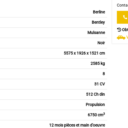
Contac
Berline
Bentley
Obt
Mulsanne
Noir
5575 x 1926 x 1521 cm
2585 kg
8
31 CV
512 Ch din
Propulsion
3
6750 cm
12 mois pièces et main d'oeuvre