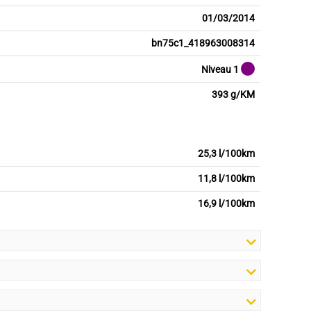
01/03/2014
bn75c1_418963008314
Niveau 1
393 g/KM
25,3 l/100km
11,8 l/100km
16,9 l/100km