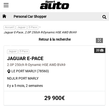
Toggle navigation
Personal Car Shopper
>
Accueil
Jaguar
E-Pace
Jaguar E-Pace , 2.0P 250ch R-Dynamic HSE AWD BVA9
Retour à la recherche
Previous
Next
20
Jaguar
E-Pace
JAGUAR E-PACE
2.0P 250ch R-Dynamic HSE AWD BVA9
LE PORT MARLY (78560)
NDJLR PORT MARLY
il y a 5 mois, 2 semaines
29 900€