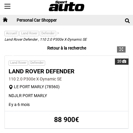
Toggle navigation
Personal Car Shopper
>
Accueil
Land Rover
Defender
Land Rover Defender , 110 2.0 P300e X-Dynamic SE
Retour à la recherche
Previous
Next
20
Land Rover
Defender
LAND ROVER DEFENDER
110 2.0 P300e X-Dynamic SE
LE PORT MARLY (78560)
NDJLR PORT MARLY
il y a 6 mois
88 900€