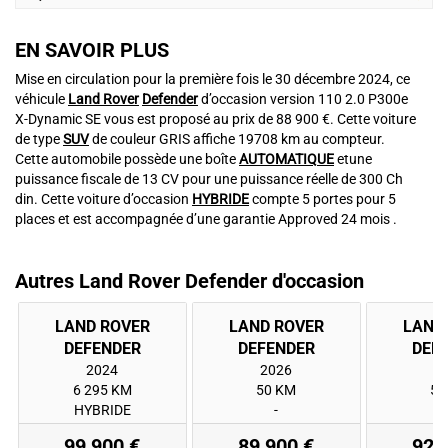
EN SAVOIR PLUS
Mise en circulation pour la première fois le 30 décembre 2024, ce
véhicule
Land Rover
Defender
d’occasion version 110 2.0 P300e
X-Dynamic SE vous est proposé au prix de 88 900 €. Cette voiture
de type
SUV
de couleur GRIS affiche 19708 km au compteur.
Cette automobile possède une boîte
AUTOMATIQUE
etune
puissance fiscale de 13 CV pour une puissance réelle de 300 Ch
din. Cette voiture d’occasion
HYBRIDE
compte 5 portes pour 5
places et est accompagnée d’une garantie Approved 24 mois .
Autres Land Rover Defender d'occasion
LAND ROVER
LAND ROVER
LAND
2024
2026
2
6 295 KM
50 KM
50
HYBRIDE
-
99 900 €
89 900 €
92 