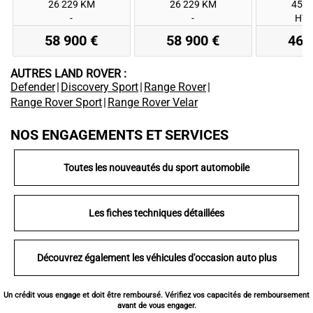
26 229 KM
26 229 KM
45 0
-
-
HYB
58 900 €
58 900 €
46 
AUTRES LAND ROVER :
Defender
|
Discovery Sport
|
Range Rover
|
Range Rover Sport
|
Range Rover Velar
NOS ENGAGEMENTS ET SERVICES
Toutes les nouveautés du sport automobile
Les fiches techniques détaillées
Découvrez également les véhicules d'occasion auto plus
Un crédit vous engage et doit être remboursé. Vérifiez vos capacités de remboursement
avant de vous engager.