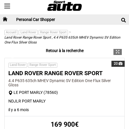
Toggle navigation
Personal Car Shopper
>
Accueil
Land Rover
Range Rover Sport
Land Rover Range Rover Sport , 4.4 P635 635ch MHEV Dynamic SV Edition
One Flux Silver Gloss
Retour à la recherche
Previous
Next
20
Land Rover
Range Rover Sport
LAND ROVER RANGE ROVER SPORT
4.4 P635 635ch MHEV Dynamic SV Edition One Flux Silver
Gloss
LE PORT MARLY (78560)
NDJLR PORT MARLY
il y a 6 mois
169 900€