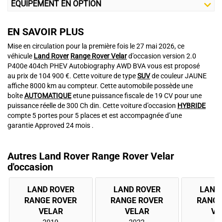
EQUIPEMENT EN OPTION
EN SAVOIR PLUS
Mise en circulation pour la première fois le 27 mai 2026, ce
véhicule
Land Rover
Range Rover Velar
d’occasion version 2.0
P400e 404ch PHEV Autobiography AWD BVA vous est proposé
au prix de 104 900 €. Cette voiture de type
SUV
de couleur JAUNE
affiche 8000 km au compteur. Cette automobile possède une
boîte
AUTOMATIQUE
etune puissance fiscale de 19 CV pour une
puissance réelle de 300 Ch din. Cette voiture d’occasion
HYBRIDE
compte 5 portes pour 5 places et est accompagnée d’une
garantie Approved 24 mois .
Autres Land Rover Range Rover Velar
d'occasion
LAND ROVER
LAND ROVER
LAND
RANGE ROVER
RANGE ROVER
RANGE
2019
2022
2