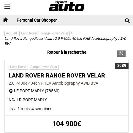
Toggle navigation
Personal Car Shopper
>
Accueil
Land Rover
Range Rover Velar
Land Rover Range Rover Velar , 2.0 P400e 404ch PHEV Autobiography AWD
BVA
Retour à la recherche
Previous
Next
20
Land Rover
Range Rover Velar
LAND ROVER RANGE ROVER VELAR
2.0 P400e 404ch PHEV Autobiography AWD BVA
LE PORT MARLY (78560)
NDJLR PORT MARLY
il y a 1 mois, 4 semaines
104 900€