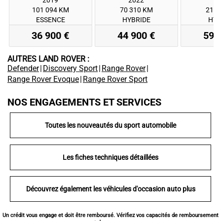
101 094 KM
70 310 KM
21 5
ESSENCE
HYBRIDE
HYB
36 900 €
44 900 €
59 
AUTRES LAND ROVER :
Defender
|
Discovery Sport
|
Range Rover
|
Range Rover Evoque
|
Range Rover Sport
NOS ENGAGEMENTS ET SERVICES
Toutes les nouveautés du sport automobile
Les fiches techniques détaillées
Découvrez également les véhicules d'occasion auto plus
Un crédit vous engage et doit être remboursé. Vérifiez vos capacités de remboursement