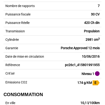
Nombre de rapports
7
Puissance fiscale
30 CV
Puissance Réelle
420 Ch din
Transmission
Propulsion
3
Cylindrée
2981 cm
Garantie
Porsche Approved 12 mois
Date de mise en circulation
10/06/2016
Référence
pc26c1_415801991955
Crit'air
Niveau 1
Emissions CO2
174 g/KM
E
CONSOMMATION
En ville
10,1 l/100km