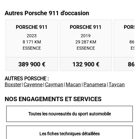
Autres Porsche 911 d'occasion
2023
2019
2
8 171 KM
29 287 KM
86 2
ESSENCE
ESSENCE
ESS
389 900 €
132 900 €
86 
AUTRES PORSCHE :
Boxster
|
Cayenne
|
Cayman
|
Macan
|
Panamera
|
Taycan
NOS ENGAGEMENTS ET SERVICES
Toutes les nouveautés du sport automobile
Les fiches techniques détaillées