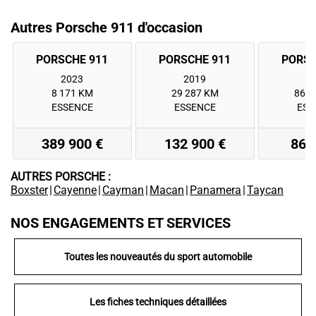
Autres Porsche 911 d'occasion
2023
2019
2
8 171 KM
29 287 KM
86 2
ESSENCE
ESSENCE
ESS
389 900 €
132 900 €
86 
AUTRES PORSCHE :
Boxster
|
Cayenne
|
Cayman
|
Macan
|
Panamera
|
Taycan
NOS ENGAGEMENTS ET SERVICES
Toutes les nouveautés du sport automobile
Les fiches techniques détaillées