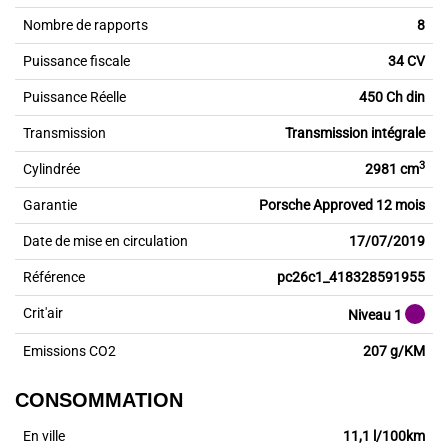
Nombre de rapports
8
Puissance fiscale
34 CV
Puissance Réelle
450 Ch din
Transmission
Transmission intégrale
3
Cylindrée
2981 cm
Garantie
Porsche Approved 12 mois
Date de mise en circulation
17/07/2019
Référence
pc26c1_418328591955
Crit'air
Niveau 1
Emissions CO2
207 g/KM
CONSOMMATION
En ville
11,1 l/100km