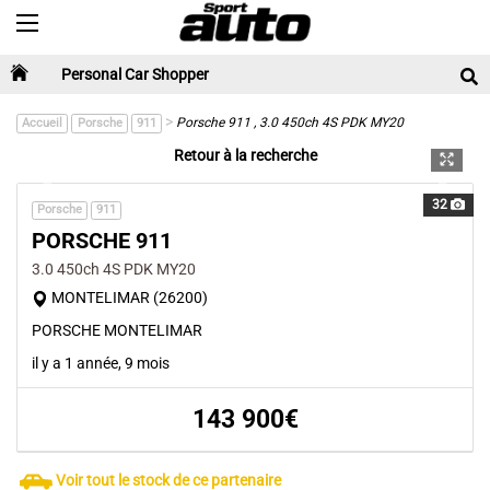
Toggle navigation
Personal Car Shopper
>
Porsche 911 , 3.0 450ch 4S PDK MY20
Accueil
Porsche
911
Retour à la recherche
Previous
Next
32
Porsche
911
PORSCHE 911
3.0 450ch 4S PDK MY20
MONTELIMAR (26200)
PORSCHE MONTELIMAR
il y a 1 année, 9 mois
143 900€
Voir tout le stock de ce partenaire