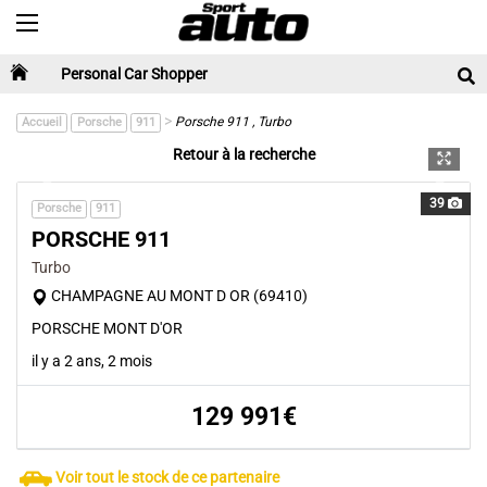
Toggle navigation
Personal Car Shopper
>
Porsche 911 , Turbo
Accueil
Porsche
911
Retour à la recherche
Previous
Next
39
Porsche
911
PORSCHE 911
Turbo
CHAMPAGNE AU MONT D OR (69410)
PORSCHE MONT D'OR
il y a 2 ans, 2 mois
129 991€
Voir tout le stock de ce partenaire