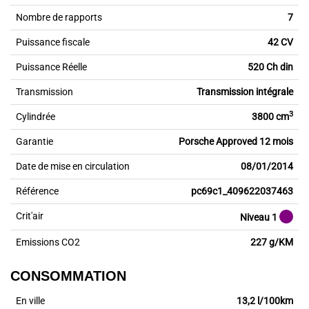
Nombre de rapports
7
Puissance fiscale
42 CV
Puissance Réelle
520 Ch din
Transmission
Transmission intégrale
3
Cylindrée
3800 cm
Garantie
Porsche Approved 12 mois
Date de mise en circulation
08/01/2014
Référence
pc69c1_409622037463
Crit'air
Niveau 1
Emissions CO2
227 g/KM
CONSOMMATION
En ville
13,2 l/100km