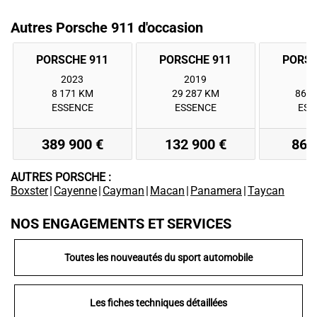
Autres Porsche 911 d'occasion
2023
2019
2
8 171 KM
29 287 KM
86 2
ESSENCE
ESSENCE
ESS
389 900 €
132 900 €
86 
AUTRES PORSCHE :
Boxster
|
Cayenne
|
Cayman
|
Macan
|
Panamera
|
Taycan
NOS ENGAGEMENTS ET SERVICES
Toutes les nouveautés du sport automobile
Les fiches techniques détaillées