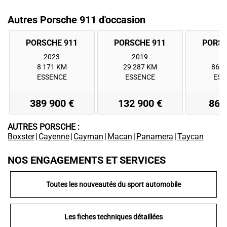
Autres Porsche 911 d'occasion
2023
2019
2
8 171 KM
29 287 KM
86 2
ESSENCE
ESSENCE
ESS
389 900 €
132 900 €
86 
AUTRES PORSCHE :
Boxster
|
Cayenne
|
Cayman
|
Macan
|
Panamera
|
Taycan
NOS ENGAGEMENTS ET SERVICES
Toutes les nouveautés du sport automobile
Les fiches techniques détaillées