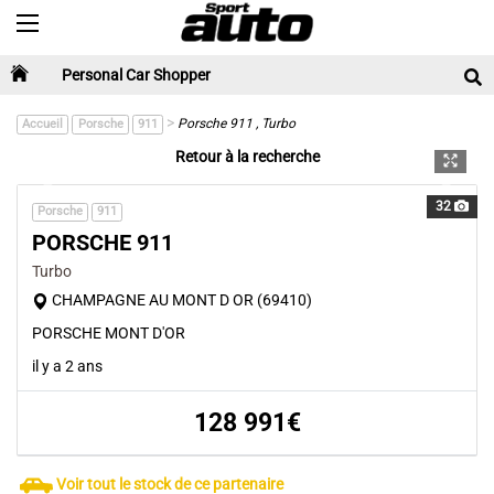
Toggle navigation
Personal Car Shopper
>
Porsche 911 , Turbo
Accueil
Porsche
911
Retour à la recherche
Previous
Next
32
Porsche
911
PORSCHE 911
Turbo
CHAMPAGNE AU MONT D OR (69410)
PORSCHE MONT D'OR
il y a 2 ans
128 991€
Voir tout le stock de ce partenaire