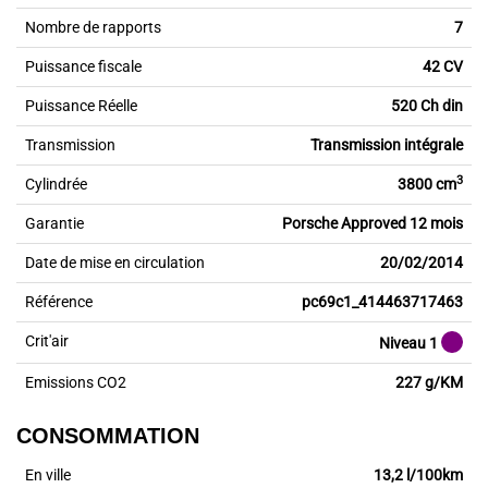
Nombre de rapports
7
Puissance fiscale
42 CV
Puissance Réelle
520 Ch din
Transmission
Transmission intégrale
3
Cylindrée
3800 cm
Garantie
Porsche Approved 12 mois
Date de mise en circulation
20/02/2014
Référence
pc69c1_414463717463
Crit'air
Niveau 1
Emissions CO2
227 g/KM
CONSOMMATION
En ville
13,2 l/100km