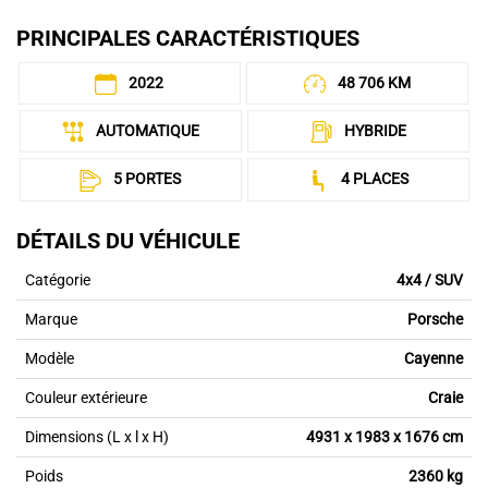
PRINCIPALES CARACTÉRISTIQUES
2022
48 706 KM
AUTOMATIQUE
HYBRIDE
5 PORTES
4 PLACES
DÉTAILS DU VÉHICULE
Catégorie
4x4 / SUV
Marque
Porsche
Modèle
Cayenne
Couleur extérieure
Craie
Dimensions (L x l x H)
4931 x 1983 x 1676 cm
Poids
2360 kg