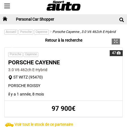
Toggle navigation
Personal Car Shopper
>
Porsche Cayenne , 3.0 V6 462ch E-Hybrid
Accueil
Porsche
Cayenne
Retour à la recherche
Previous
Next
47
Porsche
Cayenne
PORSCHE CAYENNE
3.0 V6 462ch E-Hybrid
ST WITZ (95470)
PORSCHE ROISSY
il y a 1 année, 8 mois
97 900€
Voir tout le stock de ce partenaire