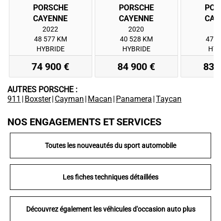
PORSCHE
PORSCHE
POR
2022
2020
2
48 577 KM
40 528 KM
47 4
HYBRIDE
HYBRIDE
HYB
74 900 €
84 900 €
83 
AUTRES PORSCHE :
911
|
Boxster
|
Cayman
|
Macan
|
Panamera
|
Taycan
NOS ENGAGEMENTS ET SERVICES
Toutes les nouveautés du sport automobile
Les fiches techniques détaillées
Découvrez également les véhicules d'occasion auto plus