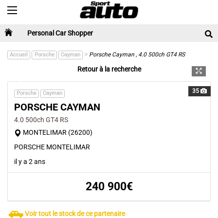
Toggle navigation
Personal Car Shopper
>
Porsche Cayman , 4.0 500ch GT4 RS
Accueil
Porsche
Cayman
Retour à la recherche
Previous
Next
35
Porsche
Cayman
PORSCHE CAYMAN
4.0 500ch GT4 RS
MONTELIMAR (26200)
PORSCHE MONTELIMAR
il y a 2 ans
240 900€
Voir tout le stock de ce partenaire