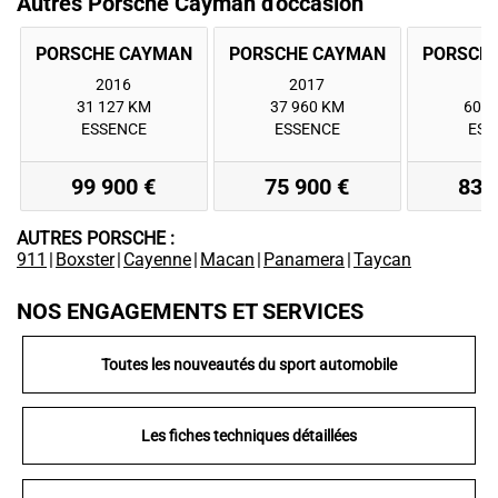
Autres Porsche Cayman d'occasion
2016
2017
2
31 127 KM
37 960 KM
60 7
ESSENCE
ESSENCE
ESS
99 900 €
75 900 €
83 
AUTRES PORSCHE :
911
|
Boxster
|
Cayenne
|
Macan
|
Panamera
|
Taycan
NOS ENGAGEMENTS ET SERVICES
Toutes les nouveautés du sport automobile
Les fiches techniques détaillées