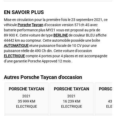
EN SAVOIR PLUS
Mise en circulation pour la première fois le 23 septembre 2021, ce
véhicule
Porsche
Taycan
d’occasion version 571ch 4S avec
batterie performance plus MY21 vous est proposé au prix de
89 900 €. Cette voiture de type
BERLINE
de couleur BLEU affiche
44442 km au compteur. Cette automobile possède une boîte
AUTOMATIQUE
etune puissance fiscale de 10 CV pour une
puissance réelle de 490 Ch din. Cette voiture d’occasion
ELECTRIQUE
compte 4 portes pour 4 places et est accompagnée
d’une garantie Porsche Approved 12 mois .
Autres Porsche Taycan d'occasion
2021
2021
2
35 999 KM
16 239 KM
43 5
ELECTRIQUE
ELECTRIQUE
ELEC