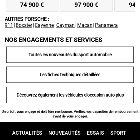
74 900 €
97 900 €
94 
AUTRES PORSCHE :
911
|
Boxster
|
Cayenne
|
Cayman
|
Macan
|
Panamera
NOS ENGAGEMENTS ET SERVICES
Toutes les nouveautés du sport automobile
Les fiches techniques détaillées
Découvrez également les véhicules d'occasion auto plus
Un crédit vous engage et doit être remboursé. Vérifiez vos capacités de remboursement
avant de vous engager.
ACTUALITÉS
NOUVEAUTÉS
ESSAIS
SPORT