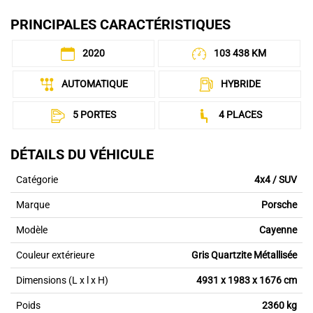
PRINCIPALES CARACTÉRISTIQUES
2020
103 438 KM
AUTOMATIQUE
HYBRIDE
5 PORTES
4 PLACES
DÉTAILS DU VÉHICULE
Catégorie
4x4 / SUV
Marque
Porsche
Modèle
Cayenne
Couleur extérieure
Gris Quartzite Métallisée
Dimensions (L x l x H)
4931 x 1983 x 1676 cm
Poids
2360 kg