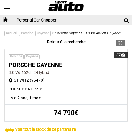
Toggle navigation
Personal Car Shopper
>
Porsche Cayenne , 3.0 V6 462ch E-Hybrid
Accueil
Porsche
Cayenne
Retour à la recherche
Previous
Next
37
Porsche
Cayenne
PORSCHE CAYENNE
3.0 V6 462ch E-Hybrid
ST WITZ (95470)
PORSCHE ROISSY
il y a 2 ans, 1 mois
74 790€
Voir tout le stock de ce partenaire