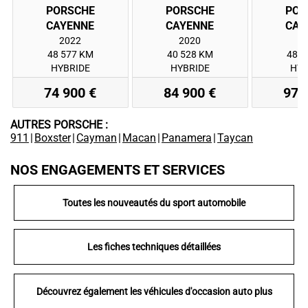
PORSCHE
PORSCHE
POR
2022
2020
2
48 577 KM
40 528 KM
48 7
HYBRIDE
HYBRIDE
HYB
74 900 €
84 900 €
97 
AUTRES PORSCHE :
911
|
Boxster
|
Cayman
|
Macan
|
Panamera
|
Taycan
NOS ENGAGEMENTS ET SERVICES
Toutes les nouveautés du sport automobile
Les fiches techniques détaillées
Découvrez également les véhicules d'occasion auto plus