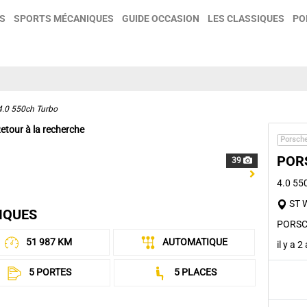
S
SPORTS MÉCANIQUES
GUIDE OCCASION
LES CLASSIQUES
PO
4.0 550ch Turbo
etour à la recherche
Porsch
POR
39
Next
4.0 55
ST W
IQUES
PORSC
51 987 KM
AUTOMATIQUE
il y a 
5 PORTES
5 PLACES