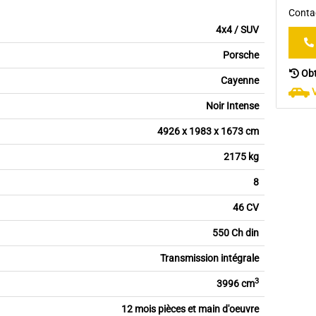
Contac
4x4 / SUV
Porsche
Obt
Cayenne
Noir Intense
4926 x 1983 x 1673 cm
2175 kg
8
46 CV
550 Ch din
Transmission intégrale
3
3996 cm
12 mois pièces et main d'oeuvre