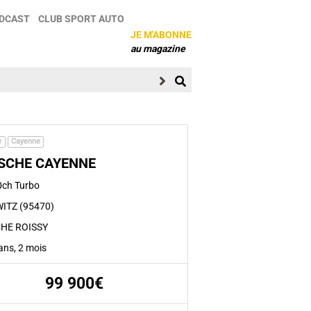
DCAST
CLUB SPORT AUTO
JE M'ABONNE
au magazine
e
Cayenne
SCHE CAYENNE
0ch Turbo
ITZ (95470)
HE ROISSY
2 ans, 2 mois
99 900€