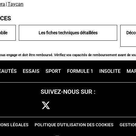
ra
|
Taycan
ICES
bile
Les fiches techniques détaillées
Déco
vous engage et doit être remboursé. Vérifiez vos capacités de remboursement avant de vo
EAUTÉS
ESSAIS
SPORT
FORMULE 1
INSOLITE
MA
SUIVEZ-NOUS SUR :
IONS LÉGALES
POLITIQUE D'UTILISATION DES COOKIES
GESTIO