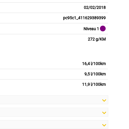
02/02/2018
pc95c1_411629389399
Niveau 1
272 g/KM
16,4 l/100km
9,5 l/100km
11,9 l/100km