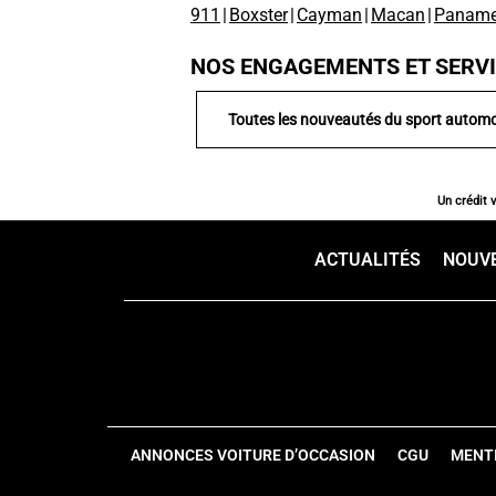
911
|
Boxster
|
Cayman
|
Macan
|
Paname
NOS ENGAGEMENTS ET SERV
Toutes les nouveautés du sport automo
Un crédit 
ACTUALITÉS
NOUV
ANNONCES VOITURE D’OCCASION
CGU
MENT