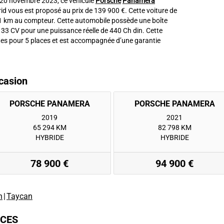
le 20 novembre 2023, ce véhicule
Porsche
Panamera
d vous est proposé au prix de 139 900 €. Cette voiture de
1 km au compteur. Cette automobile possède une boîte
 33 CV pour une puissance réelle de 440 Ch din. Cette
es pour 5 places et est accompagnée d’une garantie
casion
2019
2021
65 294 KM
82 798 KM
HYBRIDE
HYBRIDE
78 900 €
94 900 €
n
|
Taycan
ICES