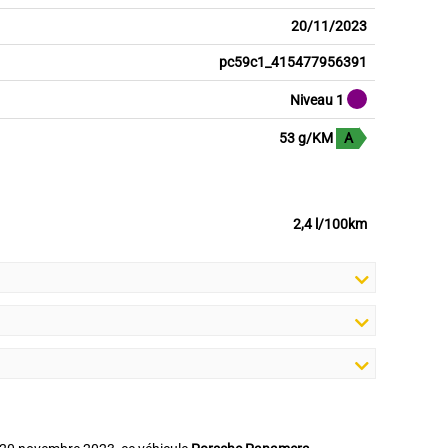
20/11/2023
pc59c1_415477956391
Niveau 1
53 g/KM
A
2,4 l/100km