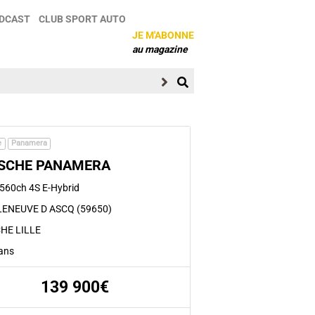
DCAST
CLUB SPORT AUTO
JE M'ABONNE
au magazine
e
Panamera
SCHE PANAMERA
 560ch 4S E-Hybrid
LENEUVE D ASCQ (59650)
HE LILLE
 ans
139 900€