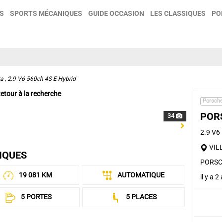
S
SPORTS MÉCANIQUES
GUIDE OCCASION
LES CLASSIQUES
PO
 , 2.9 V6 560ch 4S E-Hybrid
etour à la recherche
Porsch
POR
34
Next
2.9 V6
VIL
IQUES
PORSC
19 081 KM
AUTOMATIQUE
il y a 2
5 PORTES
5 PLACES