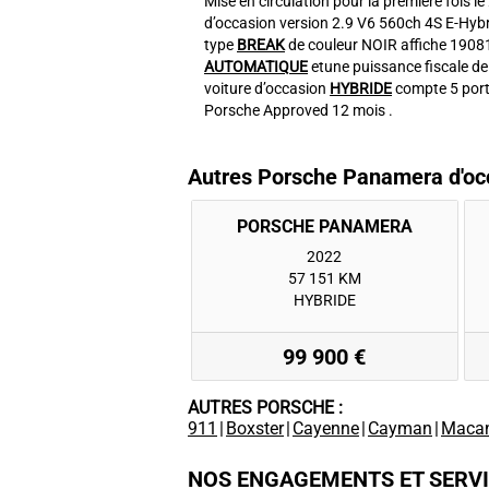
Mise en circulation pour la première fois 
d’occasion version 2.9 V6 560ch 4S E-Hybri
type
BREAK
de couleur NOIR affiche 1908
AUTOMATIQUE
etune puissance fiscale de
voiture d’occasion
HYBRIDE
compte 5 port
Porsche Approved 12 mois .
Autres Porsche Panamera d'oc
2022
57 151 KM
HYBRIDE
99 900 €
AUTRES PORSCHE :
911
|
Boxster
|
Cayenne
|
Cayman
|
Maca
NOS ENGAGEMENTS ET SERV