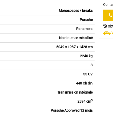
Contac
Monospaces / breaks
Porsche
Obt
Panamera
Noir Intense métallisé
5049 x 1937 x 1428 cm
2240 kg
8
33 CV
440 Ch din
Transmission intégrale
3
2894 cm
Porsche Approved 12 mois