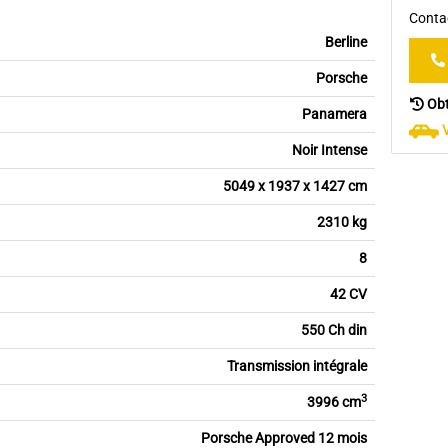
Contac
Berline
Porsche
Obt
Panamera
Noir Intense
5049 x 1937 x 1427 cm
2310 kg
8
42 CV
550 Ch din
Transmission intégrale
3
3996 cm
Porsche Approved 12 mois