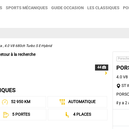
S
SPORTS MÉCANIQUES
GUIDE OCCASION
LES CLASSIQUES
PO
 , 4.0 V8 680ch Turbo S E-Hybrid
etour à la recherche
Porsch
POR
44
Next
4.0 V8
ST W
IQUES
PORSC
52 950 KM
AUTOMATIQUE
il y a 
5 PORTES
4 PLACES