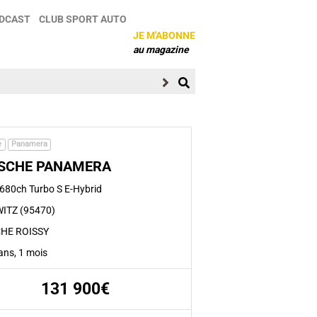
DCAST
CLUB SPORT AUTO
JE M'ABONNE
au magazine
e
Panamera
SCHE PANAMERA
 680ch Turbo S E-Hybrid
ITZ (95470)
HE ROISSY
2 ans, 1 mois
131 900€