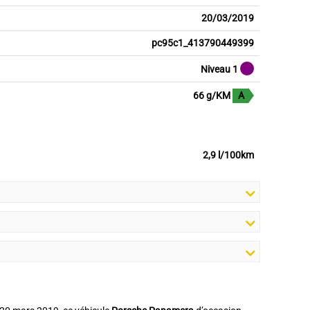
20/03/2019
pc95c1_413790449399
Niveau 1
66 g/KM
A
2,9 l/100km