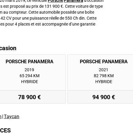
e 20 mars 2019, ce véhicule
Porsche
Panamera
d’occasion
 est proposé au prix de 131 900 €. Cette voiture de type
m au compteur. Cette automobile possède une boîte
 42 CV pour une puissance réelle de 550 Ch din. Cette
es pour 4 places et est accompagnée d’une garantie
casion
2019
2021
65 294 KM
82 798 KM
HYBRIDE
HYBRIDE
78 900 €
94 900 €
n
|
Taycan
ICES