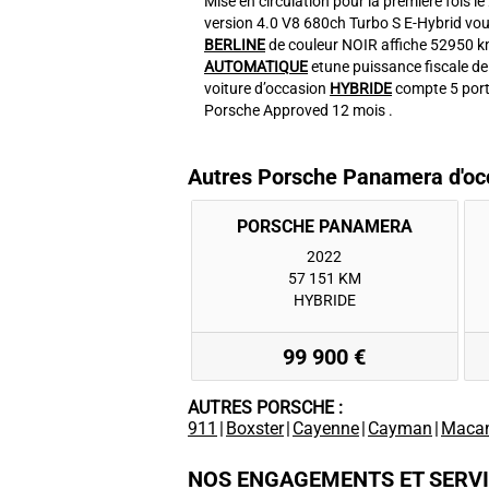
Mise en circulation pour la première fois l
version 4.0 V8 680ch Turbo S E-Hybrid vous
BERLINE
de couleur NOIR affiche 52950 k
AUTOMATIQUE
etune puissance fiscale de
voiture d’occasion
HYBRIDE
compte 5 port
Porsche Approved 12 mois .
Autres Porsche Panamera d'oc
2022
57 151 KM
HYBRIDE
99 900 €
AUTRES PORSCHE :
911
|
Boxster
|
Cayenne
|
Cayman
|
Maca
NOS ENGAGEMENTS ET SERV