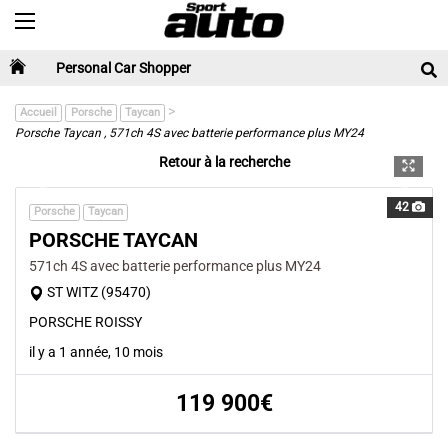
Toggle navigation
Personal Car Shopper
>
Accueil
Porsche
Taycan
Porsche Taycan , 571ch 4S avec batterie performance plus MY24
Retour à la recherche
Previous
Next
42
Porsche
Taycan
PORSCHE TAYCAN
571ch 4S avec batterie performance plus MY24
ST WITZ (95470)
PORSCHE ROISSY
il y a 1 année, 10 mois
119 900€