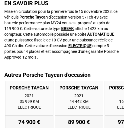
EN SAVOIR PLUS
Mise en circulation pour la première fois le 15 novembre 2023, ce
véhicule
Porsche
Taycan
d’occasion version 571ch 4S avec
batterie performance plus MY24 vous est proposé au prix de
119 900 €. Cette voiture de type
BREAK
affiche 1423 km au
compteur. Cette automobile possède une boîte
AUTOMATIQUE
etune puissance fiscale de 10 CV pour une puissance réelle de
490 Ch din. Cette voiture d’occasion
ELECTRIQUE
compte 5
portes pour 4 places et est accompagnée d’une garantie Porsche
Approved 12 mois .
Autres Porsche Taycan d'occasion
2021
2021
2
35 999 KM
44 442 KM
16 2
ELECTRIQUE
ELECTRIQUE
ELEC
74 900 €
89 900 €
97 